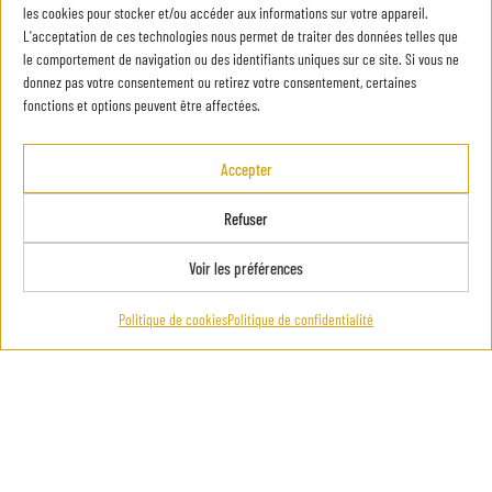
les cookies pour stocker et/ou accéder aux informations sur votre appareil.
L'acceptation de ces technologies nous permet de traiter des données telles que
le comportement de navigation ou des identifiants uniques sur ce site. Si vous ne
donnez pas votre consentement ou retirez votre consentement, certaines
fonctions et options peuvent être affectées.
Accepter
Refuser
Voir les préférences
COTONS-TIGES DOUBLE FACE 300 PIÈCES
Cotons-tiges Tête en coton doux pour un nettoyage en
Politique de cookies
Politique de confidentialité
douceur des deux côtés…
€
1,90