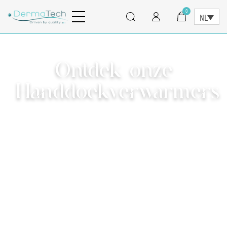
0
NL
Ontdek onze
Handdoekverwarmers