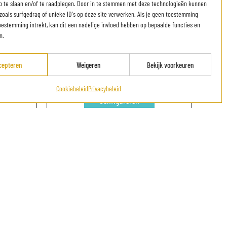
p te slaan en/of te raadplegen. Door in te stemmen met deze technologieën kunnen
zoals surfgedrag of unieke ID's op deze site verwerken. Als je geen toestemming
oestemming intrekt, kan dit een nadelige invloed hebben op bepaalde functies en
n.
Met
ELLE (Met
cepteren
Weigeren
Bekijk voorkeuren
g)
verwarming)
Cookiebeleid
Privacybeleid
Configureren