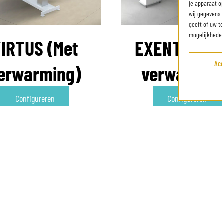
je apparaat o
wij gegevens 
geeft of uw t
mogelijkhede
IRTUS (Met
EXENTIAL (
Ac
erwarming)
verwarmin
Configureren
Configureren