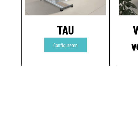
TAU
V
v
Configureren