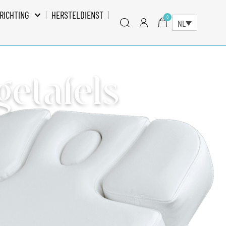
RICHTING
HERSTELDIENST
0
NL
etafels