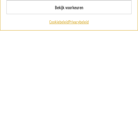
Bekijk voorkeuren
Cookiebeleid
Privacybeleid
Vapozone® Gold
Kleur omslag
Wissen